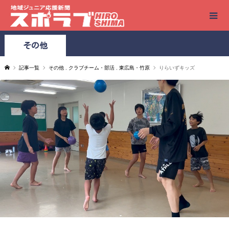
その他
記事一覧
その他
,
クラブチーム・部活
,
東広島・竹原
りらいずキッズ