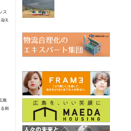
レス
を迎え
広島
ある剣