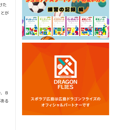
けた
ことが
や、Ｂ
がある