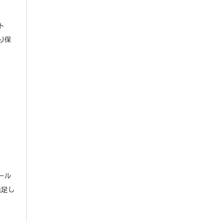
ト
り保
ール
発足し