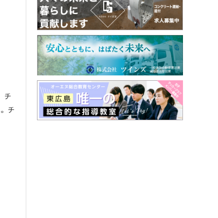
 チ
る。チ