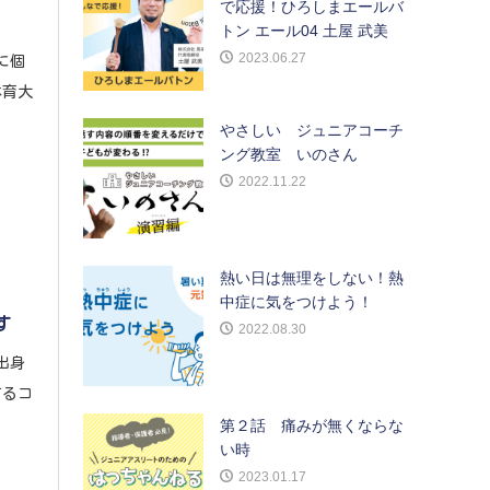
で応援！ひろしまエールバ
トン エール04 土屋 武美
2023.06.27
に個
体育大
やさしい ジュニアコーチ
ング教室 いのさん
2022.11.22
熱い日は無理をしない！熱
中症に気をつけよう！
す
2022.08.30
出身
するコ
第２話 痛みが無くならな
い時
2023.01.17