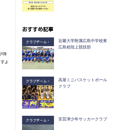
おすすめ記事
近畿大学附属広島中学校東
クラブチーム・
広島校陸上競技部
部活
が得
ますよ
高屋ミニバスケットボール
クラブチーム・
クラブ
部活
安芸津少年サッカークラブ
クラブチーム・
部活