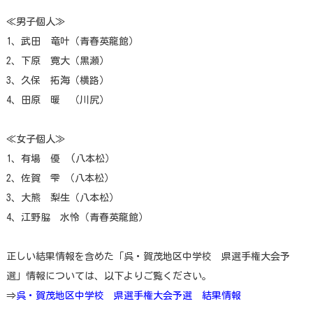
≪男子個人≫
1、武田 竜叶（青春英龍館）
2、下原 寛大（黒瀬）
3、久保 拓海（横路）
4、田原 暖 （川尻）
≪女子個人≫
1、有場 優 (八本松）
2、佐賀 雫 （八本松）
3、大熊 梨生（八本松）
4、江野脇 水怜（青春英龍館）
正しい結果情報を含めた「呉・賀茂地区中学校 県選手権大会予
選」情報については、以下よりご覧ください。
⇒
呉・賀茂地区中学校 県選手権大会予選 結果情報