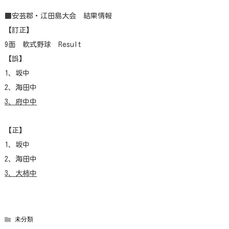
■安芸郡・江田島大会 結果情報
【訂正】
9面 軟式野球 Result
【誤】
1、坂中
2、海田中
3、府中中
【正】
1、坂中
2、海田中
3、大柿中
未分類