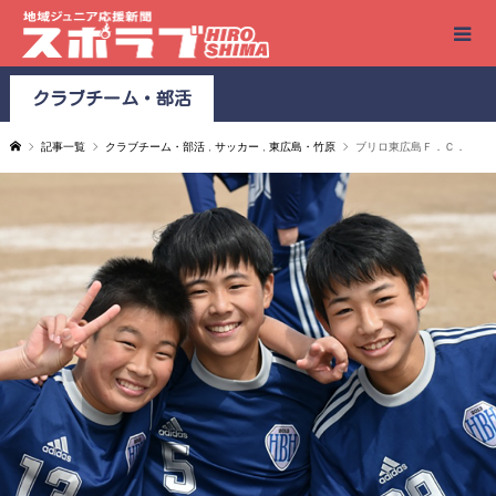
クラブチーム・部活
記事一覧
クラブチーム・部活
,
サッカー
,
東広島・竹原
ブリロ東広島Ｆ．Ｃ．