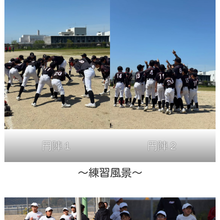
円陣１
円陣２
～練習風景～