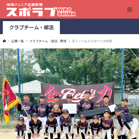
クラブチーム・部活
記事一覧
クラブチーム・部活
,
野球
呉フィールズスポーツ少年団