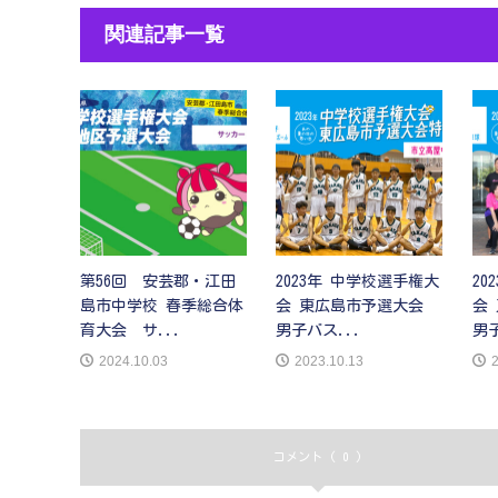
関連記事一覧
第56回 安芸郡・江田
2023年 中学校選手権大
20
島市中学校 春季総合体
会 東広島市予選大会
会
育大会 サ...
男子バス...
男
2024.10.03
2023.10.13
2
コメント ( 0 )