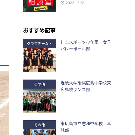
2022.12.28
おすすめ記事
川上スポーツ少年団 女子
クラブチーム・
バレーボール部
部活
近畿大学附属広島中学校東
その他
広島校ダンス部
東広島市立志和中学校 卓
その他
球部