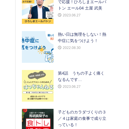
で応援！ひろしまエールバ
トン エール04 土屋 武美
2023.06.27
熱い日は無理をしない！熱
中症に気をつけよう！
2022.08.30
第4話 うちの子よく痛く
なるんです…
2023.06.27
子どものカラダづくりの３
／４は家庭の食事で成り立
っている！