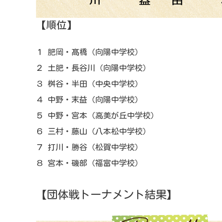
【順位】
１ 肥岡・髙橋（向陽中学校）
２ 土肥・長谷川（向陽中学校）
３ 桝谷・半田（中央中学校）
４ 中野・末益（向陽中学校）
５ 中野・宮本（高美が丘中学校）
６ 三村・藤山（八本松中学校）
７ 打川・勝谷（松賀中学校）
８ 宮本・磯部（福富中学校）
【団体戦トーナメント結果】