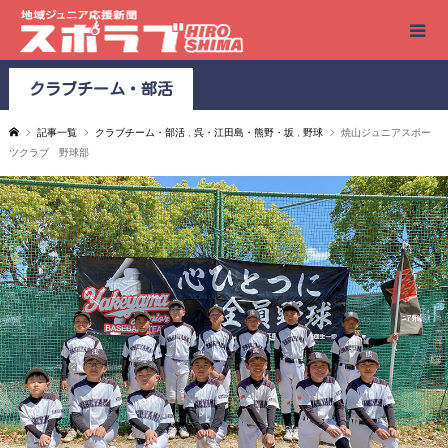
クラブチーム・部活
記事一覧
クラブチーム・部活
,
呉・江田島・熊野・坂
,
野球
焼山ジュニアスポー
ツクラブ 野球部