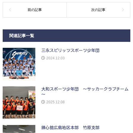
関連記事一覧
三永スピリッツスポーツ少年団
2024.12.03
大和スポーツ少年団 ～サッカークラブチーム
～
2025.12.08
錬心舘広島地区本部 竹原支部