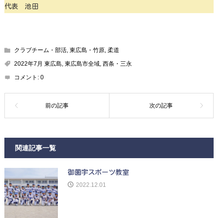
代表 池田
クラブチーム・部活
,
東広島・竹原
,
柔道
2022年7月 東広島
,
東広島市全域
,
西条・三永
コメント:
0
関連記事一覧
御薗宇スポーツ教室
2022.12.01