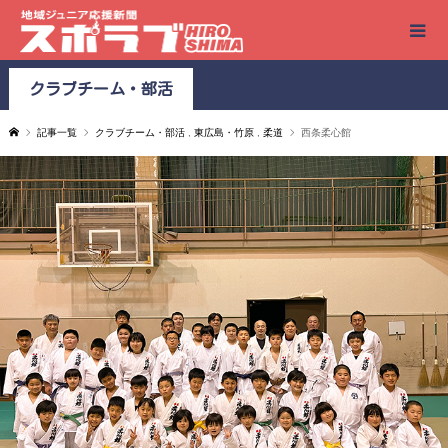
クラブチーム・部活
記事一覧
クラブチーム・部活
,
東広島・竹原
,
柔道
西条柔心館