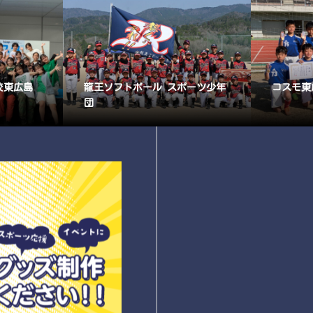
校東広島
龍王ソフトボール スポーツ少年
コスモ東
団