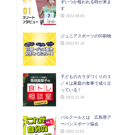
ずいつか報われる時が来ま
す
2022.08.03
ジュニアスポーツの印刷物
2023.07.10
子どものカラダづくりの３
／４は家庭の食事で成り立
っている！
2022.12.28
パルクールとは 広島県ア
ーバンスポーツ協会
2022.12.01