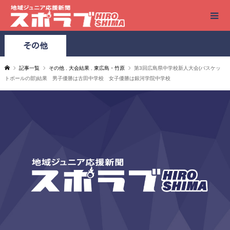
その他
記事一覧
その他
,
大会結果
,
東広島・竹原
第3回広島県中学校新人大会(バスケッ
トボールの部)結果 男子優勝は古田中学校 女子優勝は銀河学院中学校