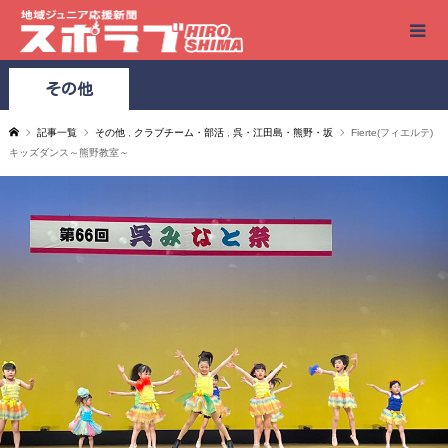
その他
記事一覧
その他
,
クラブチーム・部活
,
呉・江田島・熊野・坂
Fierte(フィエルテ)
キッズダンス～熊野教室～