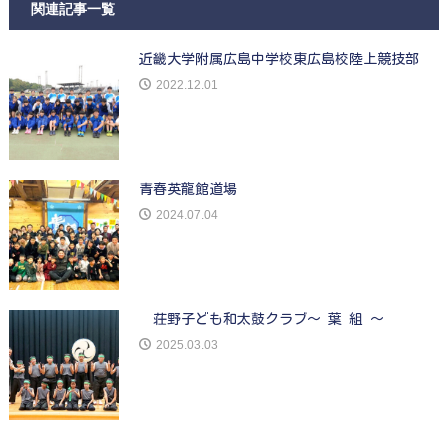
関連記事一覧
近畿大学附属広島中学校東広島校陸上競技部
2022.12.01
青春英龍館道場
2024.07.04
荘野子ども和太鼓クラブ〜 葉 組 〜
2025.03.03